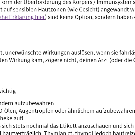
 Form der Überforderung des Körpers / Immunsystems 
 auf sensiblen Hautzonen (wie Gesicht) angewandt w
ehe Erklärung hier
) sind keine Option, sondern haben
ät, unerwünschte Wirkungen auslösen, wenn sie fahrlä
n Wirkung kam, zögere nicht, deinen Arzt (oder die G
 wichtig
Kindern aufzubewahren
-D-Ölen, Augentropfen oder ähnlichem aufzubewahren
heke auf!
 sich stets nochmal das Etikett anzuschauen und sich 
ol hautverträglich, Thymian ct. thymol jedoch hautre