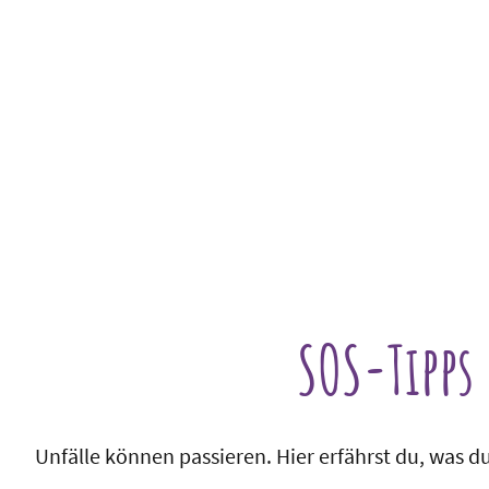
Startseite
Reiseführer: Das Buch
Der Wüstenjunge
Zum Stöbern
Über mich
SOS-Tipps
Unfälle können passieren. Hier erfährst du, was d