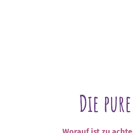
Startseite
Reiseführer: Das Buch
Der Wüstenjunge
Zum Stöbern
Über mich
Die pur
Worauf ist zu acht