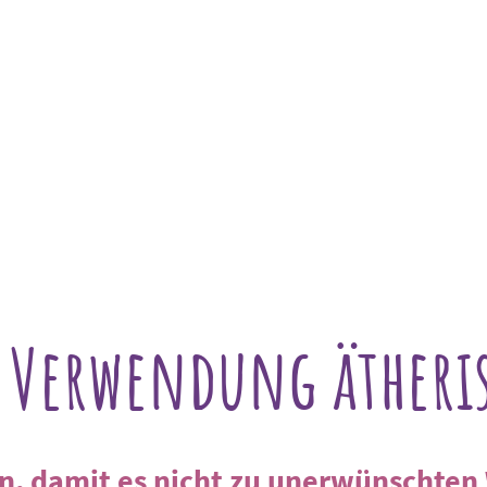
Dufttankstellen : Das Buch
Workshops & Seminare
Vorträge
Kontakt
Startseite
e Verwendung ätheris
en, damit es nicht zu unerwünscht