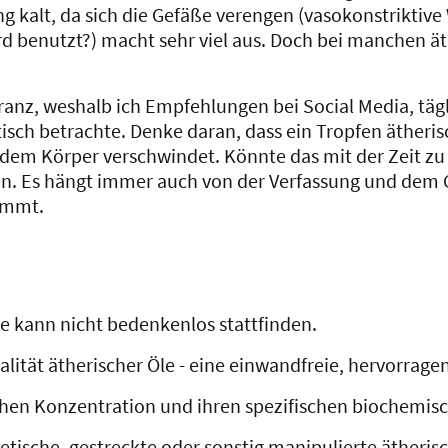
kalt, da sich die Gefäße verengen (vasokonstriktive 
 wird benutzt?) macht sehr viel aus. Doch bei manchen 
eranz, weshalb ich Empfehlungen bei Social Media, tä
tisch betrachte. Denke daran, dass ein Tropfen ätheris
 dem Körper verschwindet. Könnte das mit der Zeit zu
 sagen. Es hängt immer auch von der Verfassung und de
kommt.
le kann nicht bedenkenlos stattfinden.
alität ätherischer Öle - eine einwandfreie, hervorrage
hohen Konzentration und ihren spezifischen biochemis
hetische, gestreckte oder sonstig manipulierte ätheris